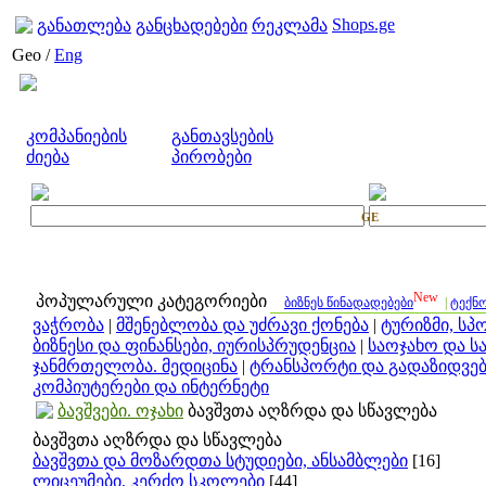
Shops.ge
განათლება
განცხადებები
რეკლამა
Geo /
Eng
კომპანიების
განთავსების
ძიება
პირობები
GE
New
პოპულარული კატეგორიები
ბიზნეს წინადადებები
|
ტექნ
ვაჭრობა
|
მშენებლობა და უძრავი ქონება
|
ტურიზმი, სპ
ბიზნესი და ფინანსები, იურისპრუდენცია
|
საოჯახო და ს
ჯანმრთელობა. მედიცინა
|
ტრანსპორტი და გადაზიდვებ
კომპიუტერები და ინტერნეტი
ბავშვები. ოჯახი
ბავშვთა აღზრდა და სწავლება
ბავშვთა აღზრდა და სწავლება
ბავშვთა და მოზარდთა სტუდიები, ანსამბლები
[16]
ლიცეუმები, კერძო სკოლები
[44]