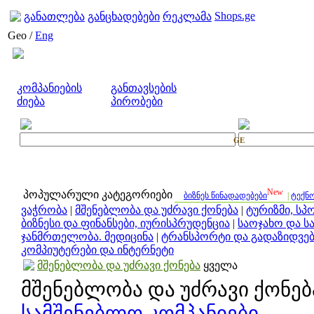
Shops.ge
განათლება
განცხადებები
რეკლამა
Geo /
Eng
კომპანიების
განთავსების
ძიება
პირობები
GE
New
პოპულარული კატეგორიები
ბიზნეს წინადადებები
|
ტექნ
ვაჭრობა
|
მშენებლობა და უძრავი ქონება
|
ტურიზმი, სპ
ბიზნესი და ფინანსები, იურისპრუდენცია
|
საოჯახო და ს
ჯანმრთელობა. მედიცინა
|
ტრანსპორტი და გადაზიდვებ
კომპიუტერები და ინტერნეტი
მშენებლობა და უძრავი ქონება
ყველა
მშენებლობა და უძრავი ქონებ
სამშენებლო კომპანიები