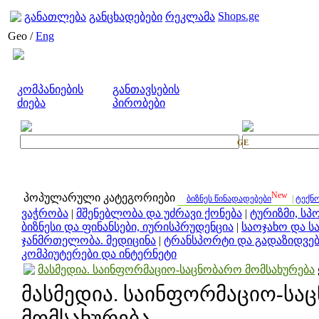
Shops.ge
განათლება
განცხადებები
რეკლამა
Geo /
Eng
კომპანიების
განთავსების
ძიება
პირობები
GE
New
პოპულარული კატეგორიები
ბიზნეს წინადადებები
|
ტექნ
ვაჭრობა
|
მშენებლობა და უძრავი ქონება
|
ტურიზმი, სპ
ბიზნესი და ფინანსები, იურისპრუდენცია
|
საოჯახო და ს
ჯანმრთელობა. მედიცინა
|
ტრანსპორტი და გადაზიდვებ
კომპიუტერები და ინტერნეტი
მასმედია. საინფორმაციო-საცნობარო მომსახურება
მასმედია. საინფორმაციო-სა
მომსახურება