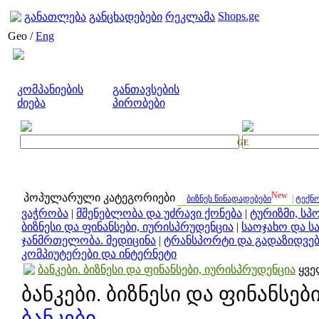
Shops.ge
განათლება
განცხადებები
რეკლამა
Geo /
Eng
კომპანიების
განთავსების
ძიება
პირობები
GE
New
პოპულარული კატეგორიები
ბიზნეს წინადადებები
|
ტექნ
ვაჭრობა
|
მშენებლობა და უძრავი ქონება
|
ტურიზმი, სპ
ბიზნესი და ფინანსები, იურისპრუდენცია
|
საოჯახო და ს
ჯანმრთელობა. მედიცინა
|
ტრანსპორტი და გადაზიდვებ
კომპიუტერები და ინტერნეტი
ბანკები. ბიზნესი და ფინანსები, იურისპრუდენცია
ყვ
ბანკები. ბიზნესი და ფინანსე
ბანკები