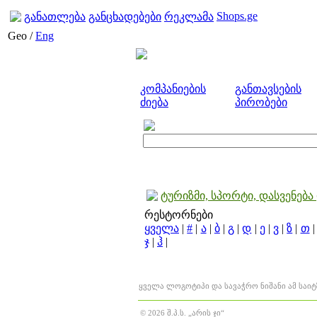
Shops.ge
განათლება
განცხადებები
რეკლამა
Geo /
Eng
კომპანიების
განთავსების
ძიება
პირობები
ტურიზმი, სპორტი, დასვენებ
რესტორნები
ყველა
|
#
|
ა
|
ბ
|
გ
|
დ
|
ე
|
ვ
|
ზ
|
თ
ჯ
|
ჰ
|
ყველა ლოგოტიპი და სავაჭრო ნიშანი ამ საი
© 2026 შ.პ.ს. „არის ჯი“