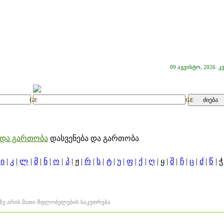
09 აგვისტო, 2026. კ
GE
GE
ა და გართობა
დასვენება და გართობა
|
ი
|
კ
|
ლ
|
მ
|
ნ
|
ო
|
პ
| ჟ |
რ
|
ს
|
ტ
|
უ
|
ფ
|
ქ
|
ღ
| ყ |
შ
|
ჩ
|
ც
|
ძ
|
წ
| ჭ
ტზე არის მათი მფლობელების საკუთრება