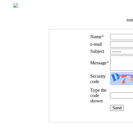
som
Name
*
e-mail
Subject
Message
*
Security
code
Type the
code
shown