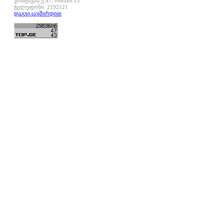
კოსტავას ქ.47, ოთახი #3
ტელეფონი: 2192121
დაგვიკავშირდით