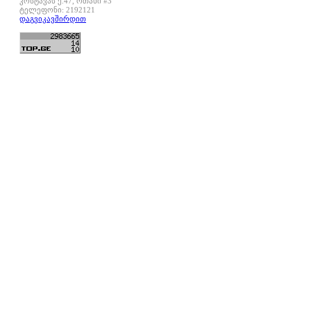
კოსტავას ქ.47, ოთახი #3
ტელეფონი: 2192121
დაგვიკავშირდით